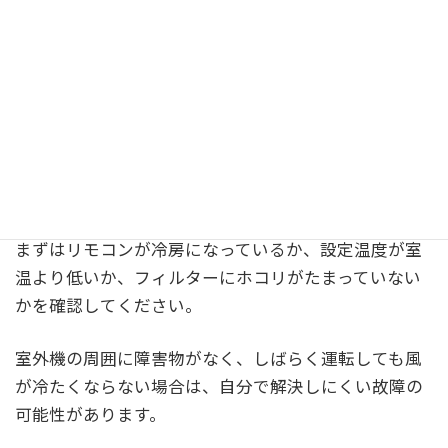
ら外へ放出する仕組みで動いています。
この流れのどこかに問題が起きると、風は出ていても
十分に冷却されません。
たとえば、冷媒ガスの不足や漏れ、コンプレッサーの
不調、室外機の動作不良などがあると、吹き出し口か
ら冷気が出にくくなります。
まずはリモコンが冷房になっているか、設定温度が室
温より低いか、フィルターにホコリがたまっていない
かを確認してください。
室外機の周囲に障害物がなく、しばらく運転しても風
が冷たくならない場合は、自分で解決しにくい故障の
可能性があります。