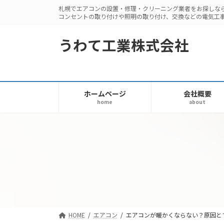
コ
ナ
札幌でエアコンの設置・修理・クリーニング業者をお探しな
コンセントの取り付けや照明の取り付け、交換などの電気工
ン
ビ
テ
ゲ
うわて工業株式会社
ン
ー
ツ
シ
へ
ョ
ス
ン
ホームページ
会社概要
キ
に
home
about
ッ
移
プ
動
HOME
エアコン
エアコンが暖かくならない？原因と