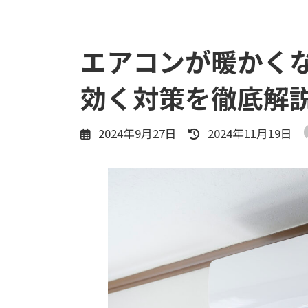
エアコンが暖かく
効く対策を徹底解
最
2024年9月27日
2024年11月19日
終
更
新
日
時
: